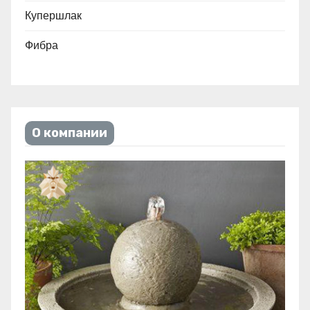
Купершлак
Фибра
О компании