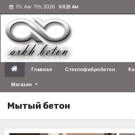
П
Пт. Авг 7th, 2026
9:11:27 AM
е
р
е
й
т
и
к
с
о
Главная
Стеклофибробетон
Ка
д
е
Магазин
р
ж
Мытый бетон
и
м
о
м
у