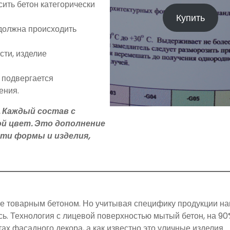
ить бетон категорически
Купить
должна происходить
сти, изделие
 подвергается
ения.
 Каждый состав с
ой цвет. Это дополнение
сти формы и изделия,
е товарным бетоном. Но учитывая специфику продукции н
ь. Технология с лицевой поверхностью мытый бетон, на 90
х фасадного декора, а как известно это уличные изделия.