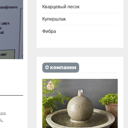
Кварцевый песок
Купершлак
Фибра
О компании
аша
%,