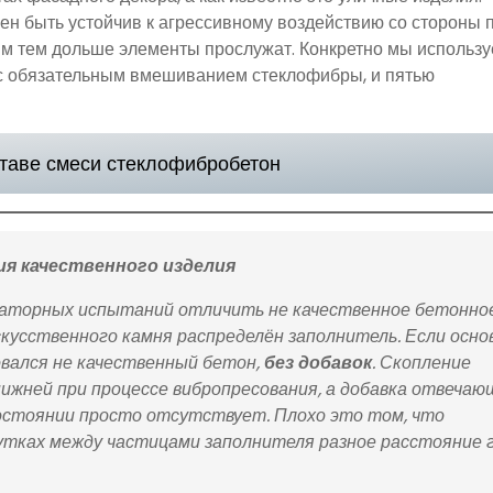
ен быть устойчив к агрессивному воздействию со стороны 
ним тем дольше элементы прослужат. Конкретно мы использу
, с обязательным вмешиванием стеклофибры, и пятью
таве смеси стеклофибробетон
ия качественного изделия
ораторных испытаний отличить не качественное бетонно
скусственного камня распределён заполнитель. Если осно
овался не качественный бетон,
без добавок
. Скопление
ижней при процессе вибропресования, а добавка отвечаю
остоянии просто отсутствует. Плохо это том, что
жутках между частицами заполнителя разное расстояние 