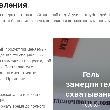
вления.
усовершенствованный внешний вид. Изучив поглубже дейс
ытого бетона исключена, появляется возможность манипул
ный продукт применяемый
рдения это специальный
ом замедляет процесс одной
ы. Поставляется с
Гель
твенно имеет жидкое
ель. Применяется
замедлите
схватыван
аскопульта или кисти.
ем.
4 800,00
₽
ржать время до полного