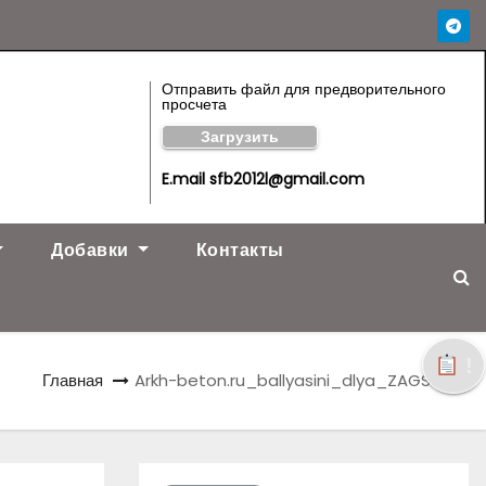
Отправить файл для предворительного
просчета
Загрузить
E.mail sfb2012l@gmail.com
Добавки
Контакты
!
Главная
Arkh-beton.ru_ballyasini_dlya_ZAGSA23