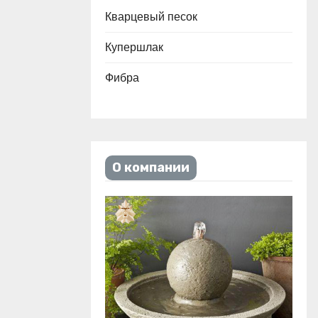
Кварцевый песок
Купершлак
Фибра
О компании