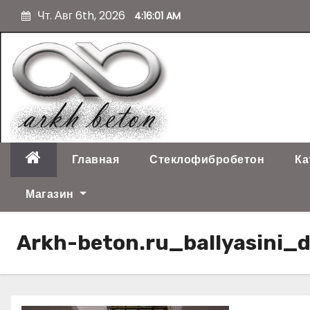
П
Чт. Авг 6th, 2026
4:16:02 AM
е
р
е
й
т
и
к
с
о
Главная
Стеклофибробетон
Ка
д
е
Магазин
р
ж
Arkh-beton.ru_ballyasini
и
м
о
м
у