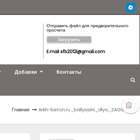
Отправить файл для предворительного
просчета
Загрузить
E.mail sfb2012l@gmail.com
Добавки
Контакты
!
Главная
Arkh-beton.ru_ballyasini_dlya_ZAGSA37