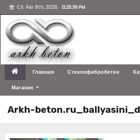
П
Сб. Авг 8th, 2026
12:25:40 PM
е
р
е
й
т
и
к
с
о
Главная
Стеклофибробетон
Ка
д
е
Магазин
р
ж
Arkh-beton.ru_ballyasini
и
м
о
м
у