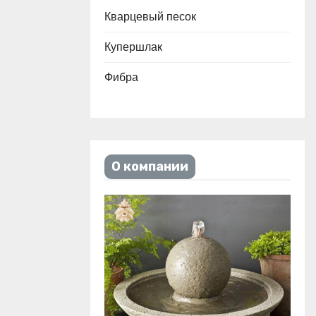
Кварцевый песок
Купершлак
Фибра
О компании