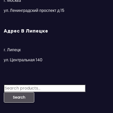
г. Москва
ул. Ленинградский проспект д 15
Адрес В Липецке
г. Липецк
ул. Центральная 140
S
e
Search
a
r
c