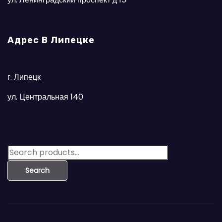
Адрес В Липецке
г. Липецк
ул. Центральная 140
S
e
Search
a
r
c
h
f