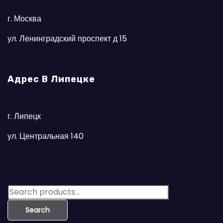
г. Москва
ул. Ленинградский проспект д 15
Адрес В Липецке
г. Липецк
ул. Центральная 140
S
e
Search
a