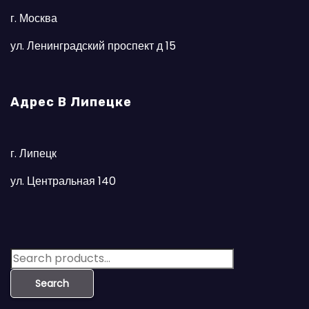
г. Москва
ул. Ленинградский проспект д 15
Адрес В Липецке
г. Липецк
ул. Центральная 140
S
e
Search
a
r