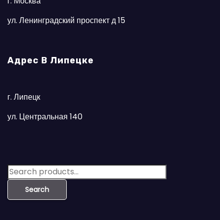
г. Москва
ул. Ленинградский проспект д 15
Адрес В Липецке
г. Липецк
ул. Центральная 140
S
e
Search
a
r
c