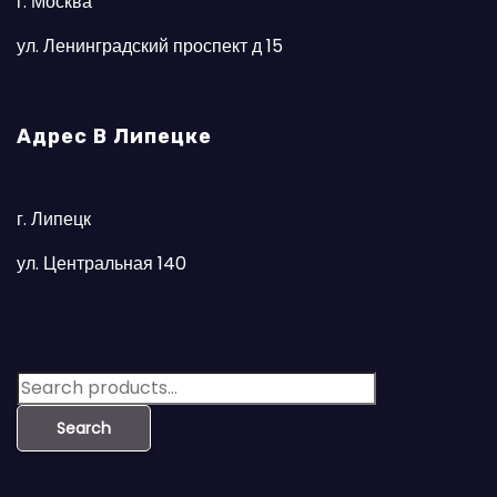
г. Москва
ул. Ленинградский проспект д 15
Адрес В Липецке
г. Липецк
ул. Центральная 140
S
e
Search
a
r
c