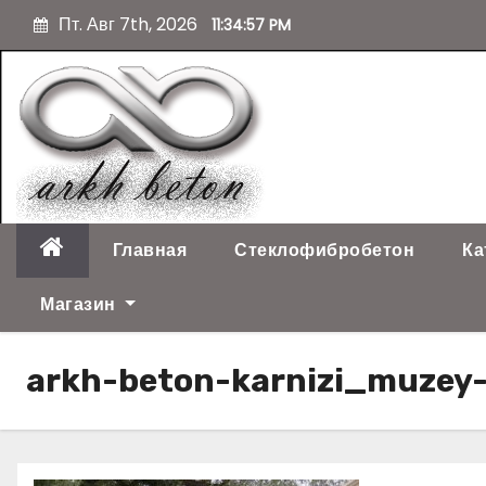
П
Пт. Авг 7th, 2026
11:34:59 PM
е
р
е
й
т
и
к
с
о
Главная
Стеклофибробетон
Ка
д
е
Магазин
р
ж
arkh-beton-karnizi_muzey
и
м
о
м
у