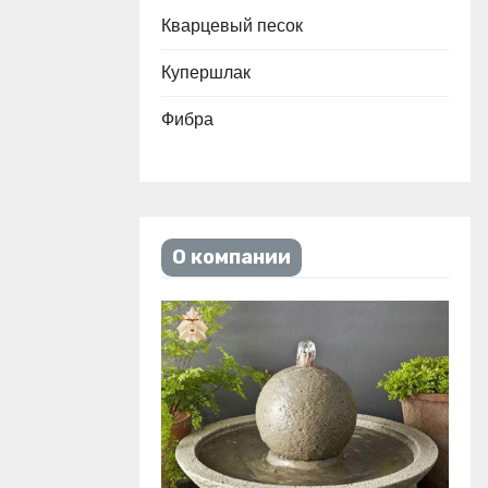
Кварцевый песок
Купершлак
Фибра
О компании