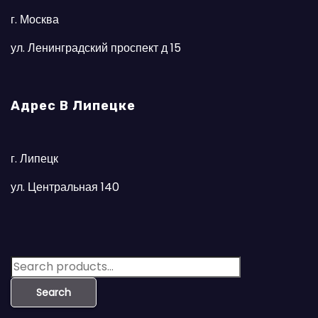
г. Москва
ул. Ленинградский проспект д 15
Адрес В Липецке
г. Липецк
ул. Центральная 140
S
e
Search
a
r