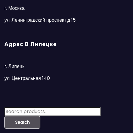
г. Москва
ул. Ленинградский проспект д 15
Адрес В Липецке
г. Липецк
ул. Центральная 140
S
e
Search
a
r