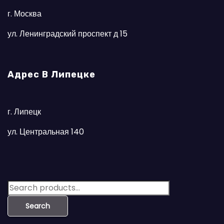
г. Москва
ул. Ленинградский проспект д 15
Адрес В Липецке
г. Липецк
ул. Центральная 140
S
e
Search
a
r