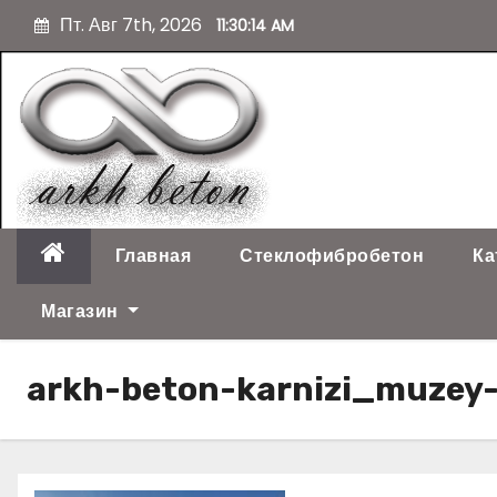
П
Пт. Авг 7th, 2026
11:30:15 AM
е
р
е
й
т
и
к
с
о
Главная
Стеклофибробетон
Ка
д
е
Магазин
р
ж
arkh-beton-karnizi_muzey
и
м
о
м
у