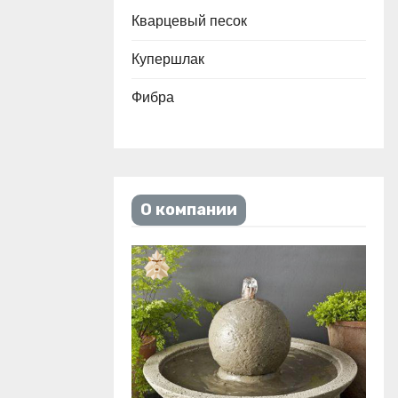
Кварцевый песок
Купершлак
Фибра
О компании