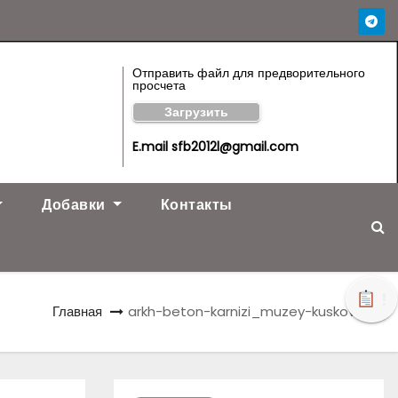
Отправить файл для предворительного
просчета
Загрузить
E.mail sfb2012l@gmail.com
Добавки
Контакты
!
Главная
arkh-beton-karnizi_muzey-kuskovo31