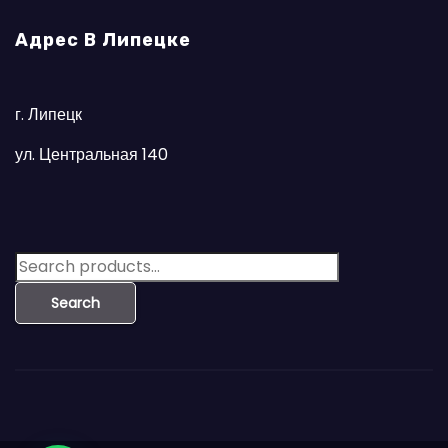
Адрес В Липецке
г. Липецк
ул. Центральная 140
S
e
Search
a
r
c
h
f
o