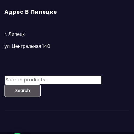
Адрес В Липецке
г. Липецк
ул. Центральная 140
S
e
Search
a
r
c
h
f
o