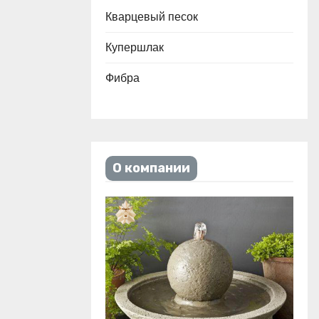
Кварцевый песок
Купершлак
Фибра
О компании