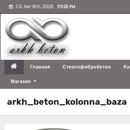
П
Сб. Авг 8th, 2026
11:11:26 PM
е
р
е
й
т
и
к
с
о
Главная
Стеклофибробетон
Ка
д
е
Магазин
р
ж
arkh_beton_kolonna_baza
и
м
о
м
у