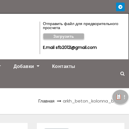
Отправить файл для предворительного
просчета
Загрузить
E.mail sfb2012l@gmail.com
Добавки
Контакты
!
Главная
arkh_beton_kolonna_baza