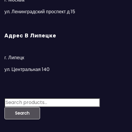
ул. Ленинградский проспект д 15
Адрес В Липецке
г. Липецк
ул. Центральная 140
S
e
Search
a
r
c