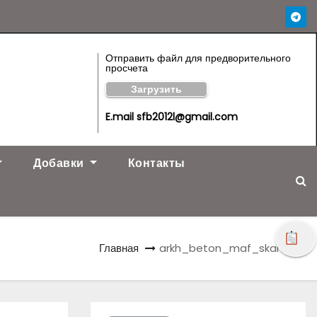
Отправить файл для предворительного
просчета
Загрузить
E.mail sfb2012l@gmail.com
Добавки
Контакты
!
Главная
arkh_beton_maf_skamya