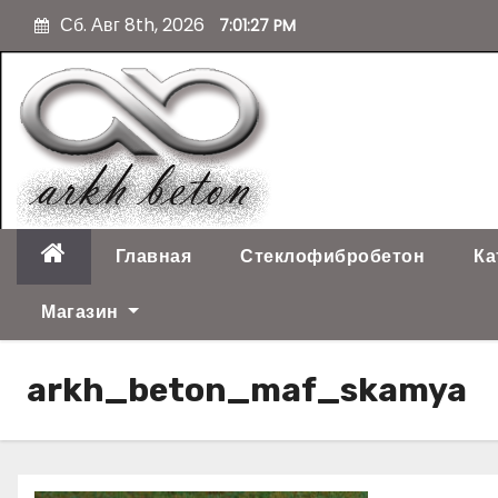
П
Сб. Авг 8th, 2026
7:01:28 PM
е
р
е
й
т
и
к
с
о
Главная
Стеклофибробетон
Ка
д
е
Магазин
р
ж
arkh_beton_maf_skamya
и
м
о
м
у