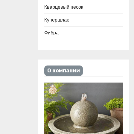
Кварцевый песок
Купершлак
Фибра
О компании