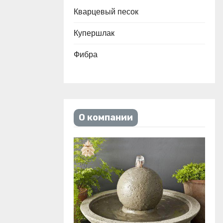
Кварцевый песок
Купершлак
Фибра
О компании