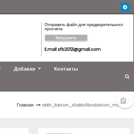
Отправить файл для предворительного
просчета
Загрузить
E.mail sfb2012l@gmail.com
Добавки
Контакты
!
Главная
arkh_beton_steklofibrobeton_model