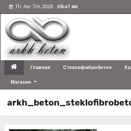
П
Пт. Авг 7th, 2026
3:15:48 AM
е
р
е
й
т
и
к
с
о
Главная
Стеклофибробетон
Ка
д
е
Магазин
р
ж
arkh_beton_steklofibrobe
и
м
о
м
у