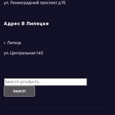
ул. Ленинградский проспект д 15
Адрес В Липецке
г. Липецк
ул. Центральная 140
S
e
Search
a
r
c
h