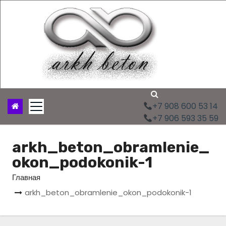
П
е
р
е
й
т
и
к
с
+7 908 600 53 14
о
+7 906 593 35 59
д
е
arkh_beton_obramlenie_
р
okon_podokonik-1
ж
и
Главная
м
arkh_beton_obramlenie_okon_podokonik-1
о
м
у