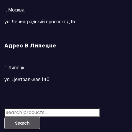
г. Москва
ул. Ленинградский проспект д 15
Адрес В Липецке
г. Липецк
ул. Центральная 140
S
e
Search
a