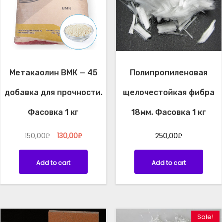
н
и
я
q
u
a
Метакаолин ВМК — 45
Полипропиленовая
n
t
добавка для прочности.
щелочестойкая фибра
i
Фасовка 1 кг
18мм. Фасовка 1 кг
t
y
O
C
150,00
₽
130,00
₽
250,00
₽
r
u
i
r
Add to cart
Add to cart
g
r
i
e
n
n
a
t
l
p
p
r
Sale!