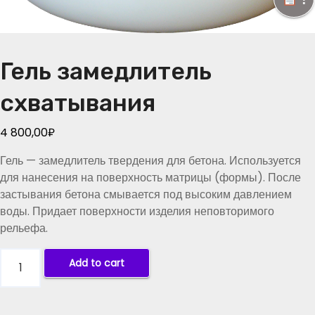
Гель замедлитель
схватывания
4 800,00
₽
Гель — замедлитель твердения для бетона. Используется
для нанесения на поверхность матрицы (формы). После
застывания бетона смывается под высоким давлением
воды. Придает поверхности изделия неповторимого
рельефа.
Г
Add to cart
е
л
ь