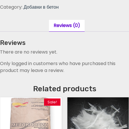
з
Category:
Добавки в бетон
а
м
е
Reviews (0)
д
л
Reviews
и
т
There are no reviews yet.
е
Only logged in customers who have purchased this
л
product may leave a review.
ь
с
х
Related products
в
а
Sale!
т
ы
в
а