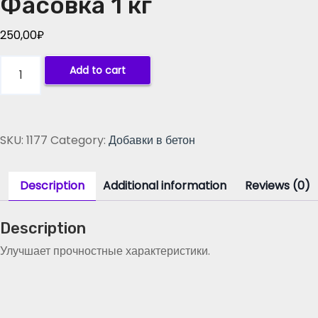
Фасовка 1 кг
250,00
₽
Д
Add to cart
о
б
а
в
SKU:
1177
Category:
Добавки в бетон
к
а
в
Description
Additional information
Reviews (0)
б
е
Description
т
о
Улучшает прочностные характеристики.
н
(
П