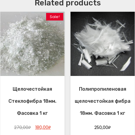
л
Related products
а
с
Sale!
т
и
ф
и
к
а
т
о
р
С
Щелочестойкая
Полипропиленовая
-
3
Стеклофибра 18мм.
щелочестойкая фибра
)
Фасовка 1 кг
18мм. Фасовка 1 кг
Ф
а
O
C
270,00
₽
180,00
₽
250,00
₽
с
r
u