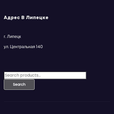
Адрес В Липецке
г. Липецк
ул. Центральная 140
S
e
Search
a
r
c
h
f