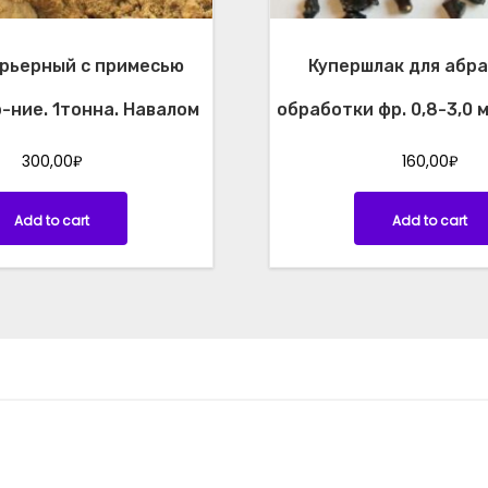
.
0
,
арьерный с примесью
Купершлак для абр
1
-
-ние. 1тонна. Навалом
обработки фр. 0,8-3,0 
0
,
300,00
₽
160,00
₽
8
м
Add to cart
Add to cart
е
ш
о
к
2
5
к
г
q
u