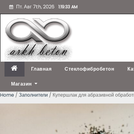
П
Пт. Авг 7th, 2026
1:19:34 AM
е
р
е
й
т
и
к
с
о
Главная
Стеклофибробетон
Ка
д
е
Магазин
р
Home
/
Заполнители
/ Купершлак для абразивной обработки
ж
и
м
о
м
у