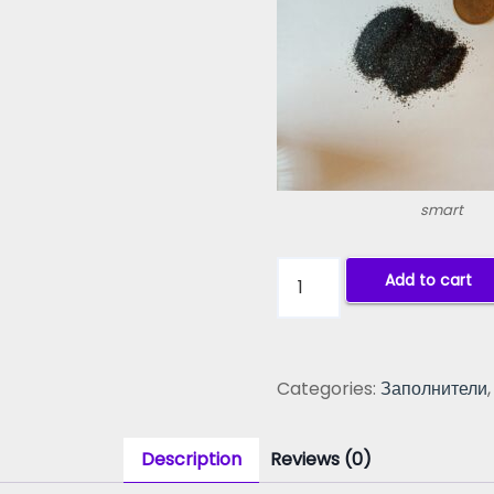
smart
К
Add to cart
у
п
е
р
Categories:
Заполнители
ш
л
а
Description
Reviews (0)
к