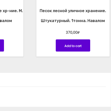
 хр-ние. М.
Песок лесной уличное хранение.
авалом
Штукатурный. 1тонна. Навалом
370,00
₽
Add to cart