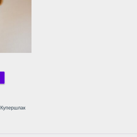
,
Купершлак