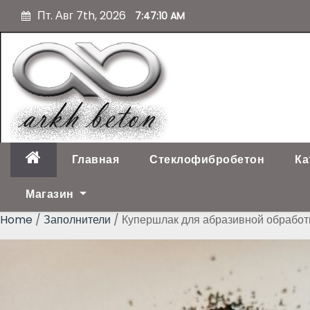
П
Пт. Авг 7th, 2026
7:47:11 AM
е
р
е
й
т
и
к
с
о
Главная
Стеклофибробетон
Ка
д
е
Магазин
р
Home
/
Заполнители
/ Купершлак для абразивной обработки
ж
и
м
о
м
у