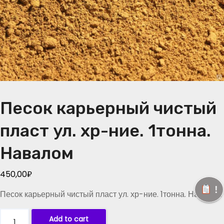
Песок карьерный чистый
пласт ул. хр-ние. 1тонна.
Навалом
450,00
₽
!
Песок карьерный чистый пласт ул. хр-ние. 1тонна. Навалом
П
Add to cart