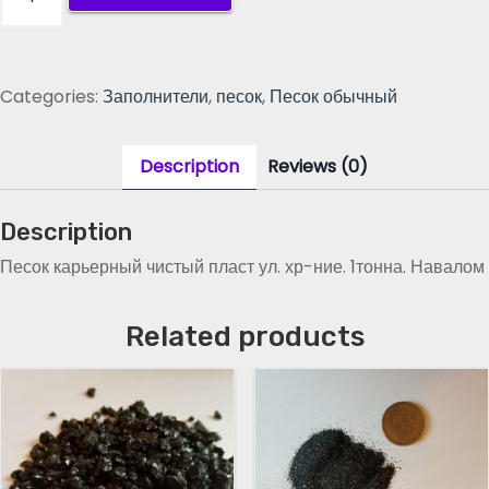
е
с
о
к
Categories:
Заполнители
,
песок
,
Песок обычный
к
а
р
Description
Reviews (0)
ь
е
Description
р
н
Песок карьерный чистый пласт ул. хр-ние. 1тонна. Навалом
ы
й
Related products
ч
и
с
т
ы
й