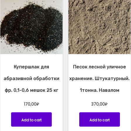
н
а
.
Н
а
в
а
л
о
Купершлак для
Песок лесной уличное
м
q
абразивной обработки
хранение. Штукатурный.
u
a
фр. 0,1-0,6 мешок 25 кг
1тонна. Навалом
n
t
170,00
₽
370,00
₽
i
t
Add to cart
Add to cart
y