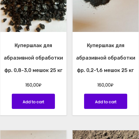
п
л
а
с
т
у
Купершлак для
Купершлак для
л
.
абразивной обработки
абразивной обработки
х
р
фр. 0,8-3,0 мешок 25 кг
фр. 0,2-1,6 мешок 25 кг
-
н
160,00
₽
160,00
₽
и
е
Add to cart
Add to cart
.
1
т
о
н