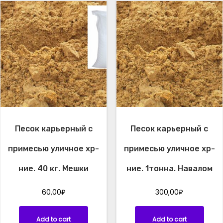
т
о
н
н
а
.
Н
а
в
а
л
Песок карьерный с
Песок карьерный с
о
м
примесью уличное хр-
примесью уличное хр-
q
u
ние. 40 кг. Мешки
ние. 1тонна. Навалом
a
n
60,00
₽
300,00
₽
t
i
Add to cart
Add to cart