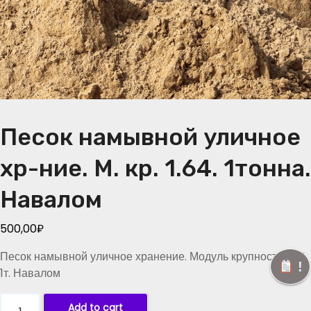
Песок намывной уличное
хр-ние. М. кр. 1.64. 1тонна.
Навалом
500,00
₽
Песок намывной уличное хранение. Модуль крупности 1.64
!
1т. Навалом
П
Add to cart