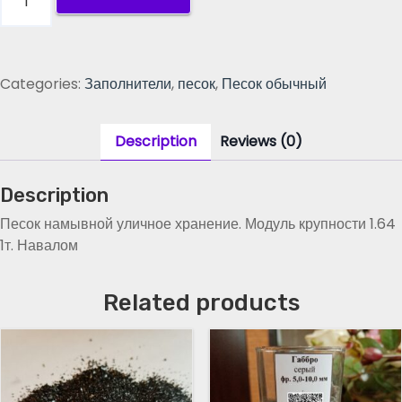
е
с
о
к
Categories:
Заполнители
,
песок
,
Песок обычный
н
а
м
Description
Reviews (0)
ы
в
Description
н
о
Песок намывной уличное хранение. Модуль крупности 1.64
й
1т. Навалом
у
л
Related products
и
ч
н
о
е