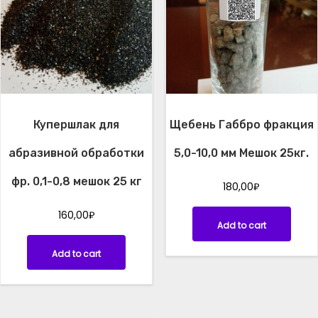
х
р
-
н
и
е
.
Купершлак для
Щебень Габбро фракция
М
.
абразивной обработки
5,0-10,0 мм Мешок 25кг.
к
р
фр. 0,1-0,8 мешок 25 кг
180,00
₽
.
1
160,00
₽
Add to cart
.
6
Add to cart
4
.
1