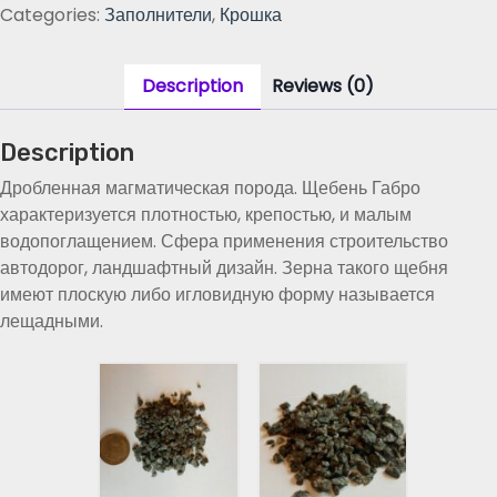
н
Categories:
Заполнители
,
Крошка
ь
Г
а
Description
Reviews (0)
б
б
Description
р
о
Дробленная магматическая порода. Щебень Габро
.
характеризуется плотностью, крепостью, и малым
Ф
водопоглащением. Сфера применения строительство
р
автодорог, ландшафтный дизайн. Зерна такого щебня
а
имеют плоскую либо игловидную форму называется
к
лещадными.
ц
и
я
2
-
5