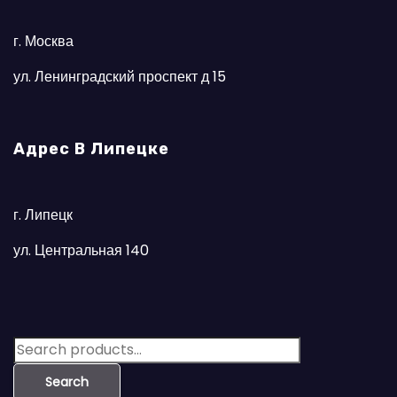
г. Москва
ул. Ленинградский проспект д 15
Адрес В Липецке
г. Липецк
ул. Центральная 140
S
e
Search
a