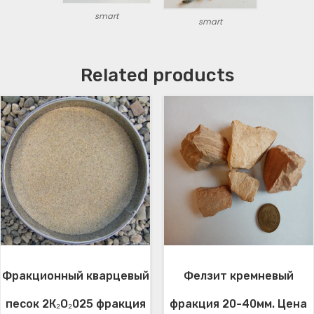
м
smart
м
smart
.
м
Related products
е
ш
о
к
2
5
к
г
.
q
u
a
n
Фракционный кварцевый
Фелзит кремневый
t
песок 2К₂О₂025 фракция
фракция 20-40мм. Цена
i