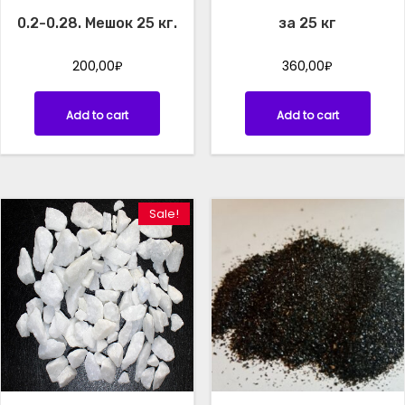
t
0.2-0.28. Мешок 25 кг.
за 25 кг
y
200,00
₽
360,00
₽
Add to cart
Add to cart
Sale!