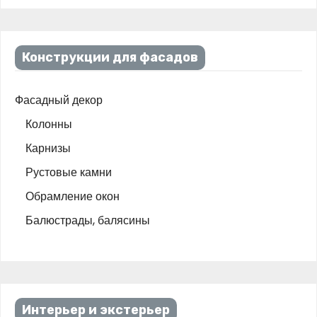
s
2
:
5
3
0
0
,
Конструкции для фасадов
0
0
,
0
0
₽
Фасадный декор
0
.
₽
Колонны
.
Карнизы
Рустовые камни
Обрамление окон
Балюстрады, балясины
Интерьер и экстерьер