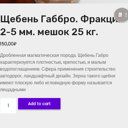
!
Щебень Габбро. Фракция
2-5 мм. мешок 25 кг.
150,00
₽
Дробленная магматическая порода. Щебень Габро
характеризуется плотностью, крепостью, и малым
водопоглащением. Сфера применения строительство
автодорог, ландшафтный дизайн. Зерна такого щебня
имеют плоскую либо игловидную форму называется
лещадными
Щ
Add to cart
е
б
е