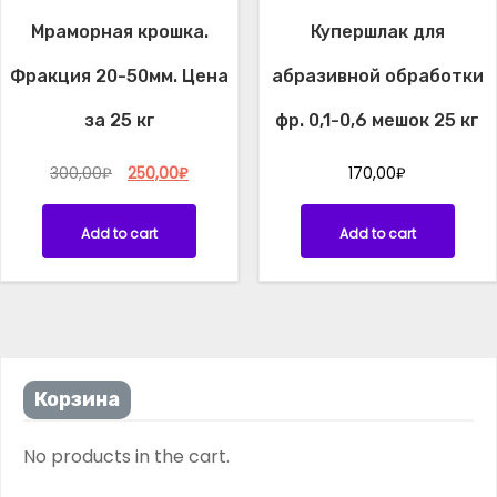
Мраморная крошка.
Купершлак для
Фракция 20-50мм. Цена
абразивной обработки
за 25 кг
фр. 0,1-0,6 мешок 25 кг
O
C
300,00
₽
250,00
₽
170,00
₽
r
u
i
r
Add to cart
Add to cart
g
r
i
e
n
n
a
t
l
p
p
r
r
i
i
c
Корзина
c
e
e
i
No products in the cart.
w
s
a
: