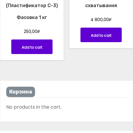
0
.
(Пластификатор С-3)
схватывания
₽
.
Фасовка 1 кг
4 800,00
₽
250,00
₽
Add to cart
Add to cart
Корзина
No products in the cart.