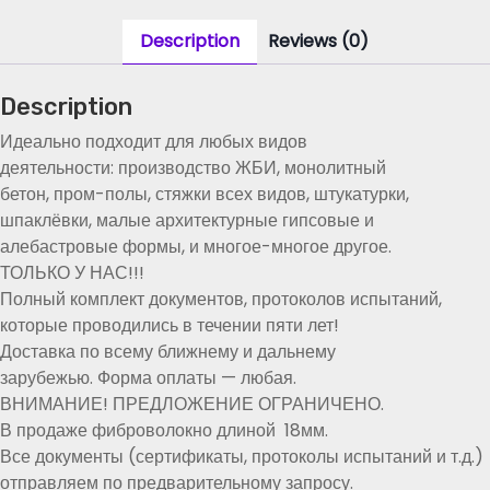
с
0
.
т
Description
Reviews (0)
₽
о
.
й
Description
к
а
Идеально подходит для любых видов
я
деятельности: производство ЖБИ, монолитный
С
бетон, пром-полы, стяжки всех видов, штукатурки,
т
шпаклёвки, малые архитектурные гипсовые и
е
алебастровые формы, и многое-многое другое.
к
ТОЛЬКО У НАС!!!
л
Полный комплект документов, протоколов испытаний,
о
которые проводились в течении пяти лет!
ф
Доставка по всему ближнему и дальнему
и
зарубежью. Форма оплаты — любая.
б
ВНИМАНИЕ! ПРЕДЛОЖЕНИЕ ОГРАНИЧЕНО.
р
В продаже фиброволокно длиной 18мм.
а
Все документы (сертификаты, протоколы испытаний и т.д.)
1
отправляем по предварительному запросу.