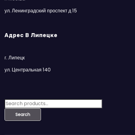
ул. Ленинградский проспект д 15
Адрес В Липецке
г. Липецк
ул. Центральная 140
S
e
Search
a
r
c