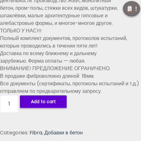
деятельности: производство ЖБИ, монолитный
g
r
бетон, пром-полы, стяжки всех видов, штукатурки,
!
i
e
шпаклёвки, малые архитектурные гипсовые и
n
n
алебастровые формы, и многое-многое другое.
a
t
ТОЛЬКО У НАС!!!
l
p
Полный комплект документов, протоколов испытаний,
p
r
которые проводились в течении пяти лет!
r
i
Доставка по всему ближнему и дальнему
i
c
зарубежью. Форма оплаты — любая.
c
e
ВНИМАНИЕ! ПРЕДЛОЖЕНИЕ ОГРАНИЧЕНО.
e
i
В продаже фиброволокно длиной 18мм.
w
s
Все документы (сертификаты, протоколы испытаний и т.д.)
a
:
отправляем по предварительному запросу.
s
1
Щ
:
8
Add to cart
е
2
0
л
7
,
о
0
0
ч
,
0
Categories:
Fibra
,
Добавки в бетон
е
0
₽