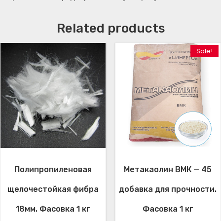
8
м
Related products
м
.
Sale!
Ф
а
с
о
в
к
а
1
к
г
Полипропиленовая
Метакаолин ВМК — 45
q
u
щелочестойкая фибра
добавка для прочности.
a
n
18мм. Фасовка 1 кг
Фасовка 1 кг