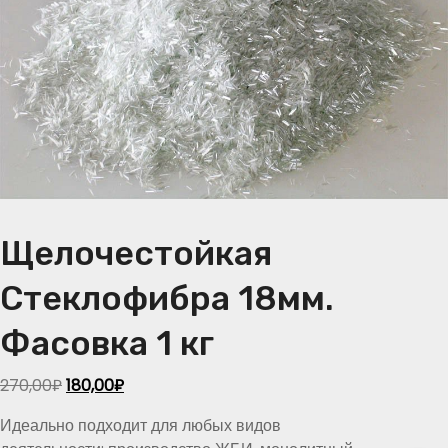
Щелочестойкая
Стеклофибра 18мм.
Фасовка 1 кг
O
C
270,00
₽
180,00
₽
r
u
Идеально подходит для любых видов
i
r