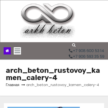
П
е
р
е
й
т
и
к
с
+7 908 600 53 14
о
+7 906 593 35 59
д
е
arch_beton_rustovoy_ka
р
men_calery-4
ж
и
Главная
arch_beton_rustovoy_kamen_calery-4
м
о
м
у