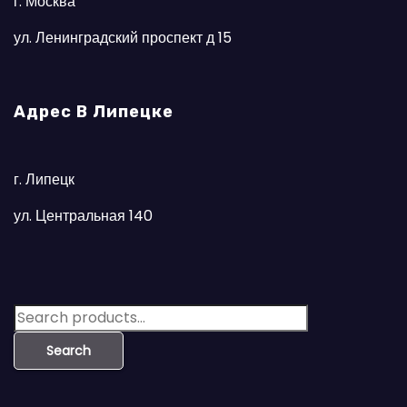
г. Москва
ул. Ленинградский проспект д 15
Адрес В Липецке
г. Липецк
ул. Центральная 140
S
e
Search
a
r
c