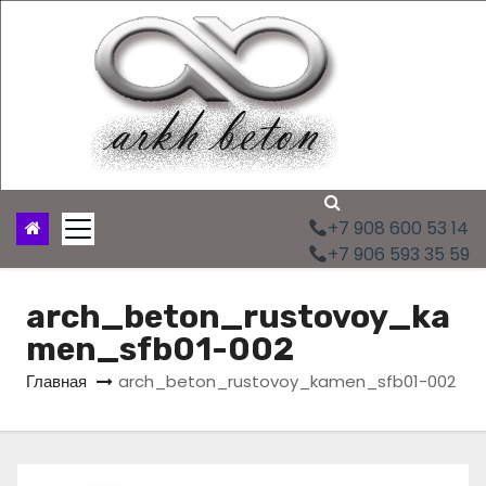
П
е
р
е
й
т
и
к
с
+7 908 600 53 14
о
+7 906 593 35 59
д
е
arch_beton_rustovoy_ka
р
men_sfb01-002
ж
и
Главная
arch_beton_rustovoy_kamen_sfb01-002
м
о
м
у