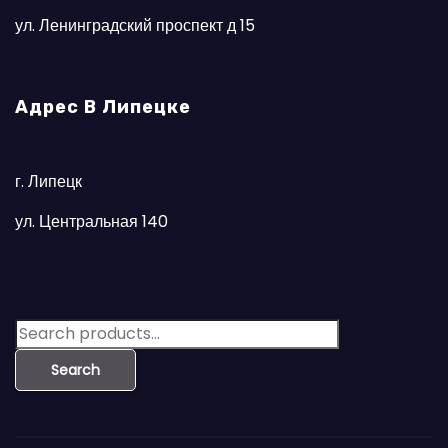
ул. Ленинградский проспект д 15
Адрес В Липецке
г. Липецк
ул. Центральная 140
S
e
Search
a
r
c