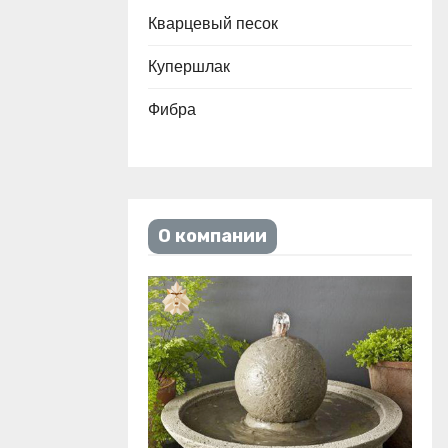
Кварцевый песок
Купершлак
Фибра
О компании