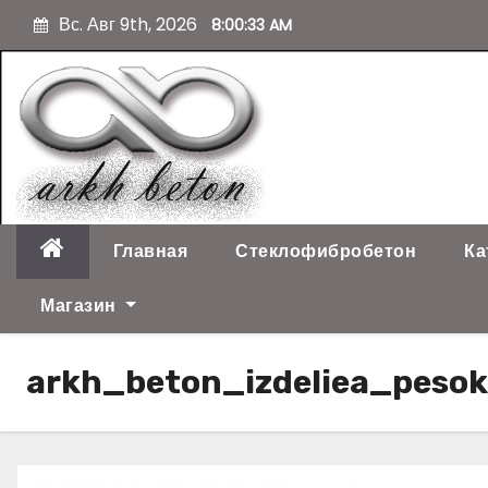
П
Вс. Авг 9th, 2026
8:00:34 AM
е
р
е
й
т
и
к
с
о
Главная
Стеклофибробетон
Ка
д
е
Магазин
р
ж
arkh_beton_izdeliea_pesok
и
м
о
м
у