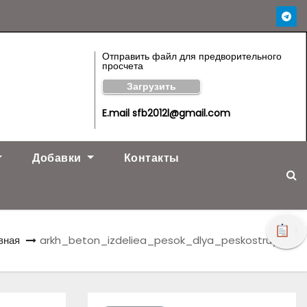
Отправить файл для предворительного
просчета
Загрузить
E.mail sfb2012l@gmail.com
Добавки
Контакты
!
вная
arkh_beton_izdeliea_pesok_dlya_peskostruya 1