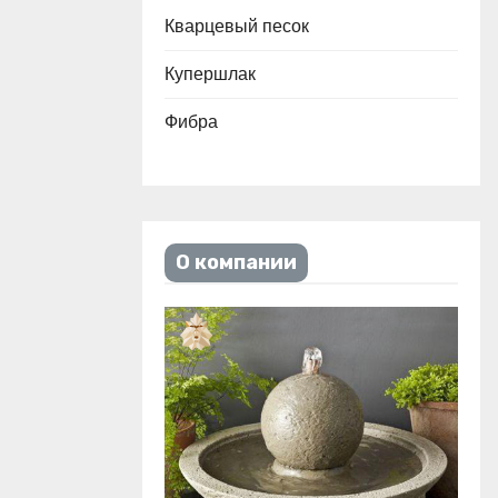
Кварцевый песок
Купершлак
Фибра
О компании