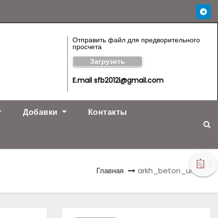
Отправить файл для предворительного
просчета
Загрузить
E.mail sfb2012l@gmail.com
Добавки
Контакты
!
Главная
arkh_beton_urna3