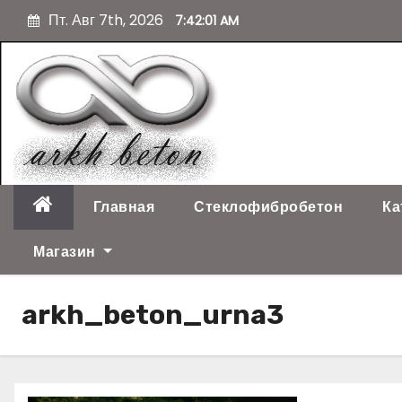
П
Пт. Авг 7th, 2026
7:42:02 AM
е
р
е
й
т
и
к
с
о
Главная
Стеклофибробетон
Ка
д
е
Магазин
р
ж
arkh_beton_urna3
и
м
о
м
у