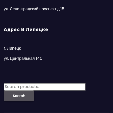
ул. Ленинградский проспект д 15
Адрес В Липецке
г. Липецк
ул. Центральная 140
S
e
Search
a
r
c