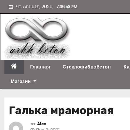
П
Чт. Авг 6th, 2026
7:36:54 PM
е
р
е
й
т
и
к
с
о
Главная
Стеклофибробетон
Ка
д
е
Магазин
р
ж
и
Галька мраморная
м
о
м
от
Alex
у