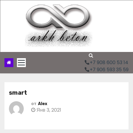
П
е
р
е
й
т
и
к
с
+7 908 600 53 14
о
+7 906 593 35 59
д
е
р
smart
ж
и
от
Alex
м
Янв 3, 2021
о
м
у