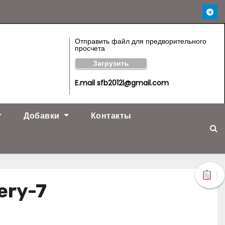
Отправить файл для предворительного
просчета
Загрузить
E.mail sfb2012l@gmail.com
Добавки
Контакты
!
ery-7