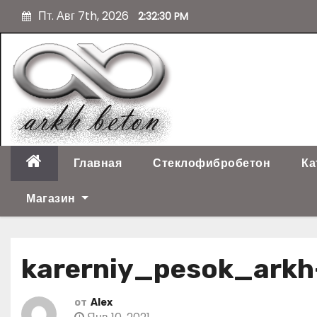
П
Пт. Авг 7th, 2026
2:32:31 PM
е
р
е
й
т
и
к
с
о
Главная
Стеклофибробетон
Ка
д
е
Магазин
р
ж
и
karerniy_pesok_arkh
м
о
м
от
Alex
у