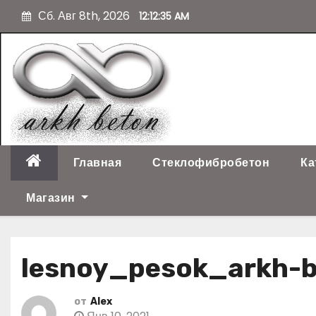
П
Сб. Авг 8th, 2026
12:12:35 AM
е
р
е
й
т
и
к
с
о
Главная
Стеклофибробетон
Ка
д
е
Магазин
р
ж
и
lesnoy_pesok_arkh-
м
о
м
от
Alex
у